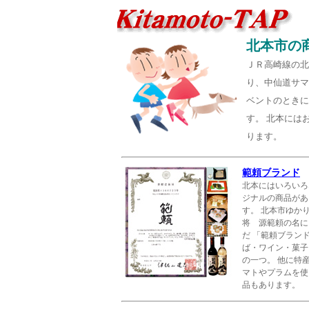
北本市の
ＪＲ高崎線の北
り、中仙道サマ
ベントのときに
す。 北本には
ります。
範頼ブランド
北本にはいろいろ
ジナルの商品があ
す。 北本市ゆか
将 源範頼の名に
だ 「範頼ブラン
ば・ワイン・菓子
の一つ。 他に特
マトやプラムを使
品もあります。