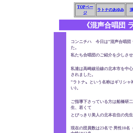
TOP
ペー
ラトナのあゆみ
ジ
《混声合唱団 
コンニチハ 今日は
"
混声合唱団
た。
私たち合唱団のご紹介を少しさせ
私達は高崎線沿線の北本市を中心
されました。
"
ラトナ〟という名称はギリシャ
い
)
。
ご指導下さっている方は船橋研二
生、若くて
とびっきり美人の北本在住の先生
現在の団員数は
23
名で 男性
10
名