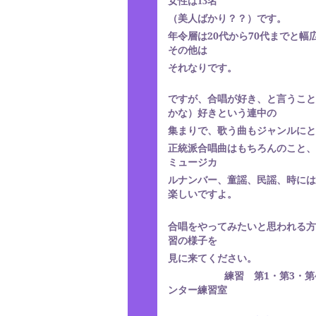
女性は
13
名
（美人ばかり？？）です。
年令層は
20
代から
70
代までと幅
その他は
それなりです。
ですが、合唱が好き、と言うこと
という連中の
かな）好き
集まりで、歌う曲もジャンルにと
正統派合唱曲はもちろんのこと、
ミュージカ
ルナンバー、童謡、民謡、時には
楽しいですよ。
合唱をやってみたいと思われる方
習の様子を
見に来てください。
練習 第
1
・第
3
・第
ンター練習室